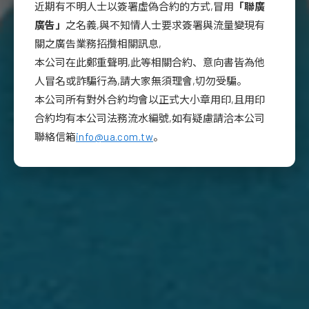
近期有不明人士以簽署虛偽合約的方式,冒用
「聯廣
廣告」
之名義,與不知情人士要求簽署與流量變現有
關之廣告業務招攬相關訊息,
本公司在此鄭重聲明,此等相關合約、意向書皆為他
人冒名或詐騙行為,請大家無須理會,切勿受騙。
本公司所有對外合約均會以正式大小章用印,且用印
合約均有本公司法務流水編號,如有疑慮請洽本公司
聯絡信箱
info@ua.com.tw
。
積極融變
為客戶與品牌創造新價值