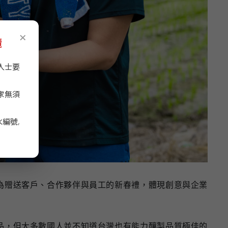
×
攬
人士要
家無須
編號,
為贈送客戶、合作夥伴與員工的新春禮，體現創意與企業
品，但大多數國人並不知道台灣也有能力釀製品質極佳的