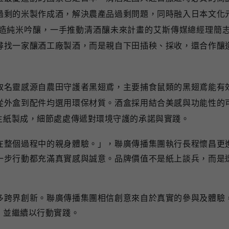
過剩的米製作成酒，解決農產品過剩問題，同時融入日本文化
造純米吟釀，一手推動清酒釀未來計畫的艾斯傳媒總經理簡
尋找一家釀酒工廠製酒，而是親自下田插秧、採收，還合作釀
取名靈感源自農田守護者黑翅鳶，主要捕食鼠類的黑翅鳶能有
從外盒到配件均選用環保材質。酒盒採用結合美感與功能性的
生紙製成，細節處處傳遞對環境守護的承諾與實踐。
在整個過程中的親身體驗。」，聯廣傳播集團執行長程懷昌更
一步行動都充滿真實感與誠意。品牌價值不是紙上談兵，而是
多跨界創新。聯廣傳播集團相信創意來自於真實的參與及體驗
，並繼續以行動實踐。