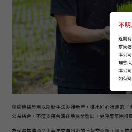
不明
近期有
求簽署
本公司
理會,
本公司
如有疑
聯廣傳播集團以創新手法迎接新年，推出匠心獨運的「
公益結合，不僅支持台灣在地農業發展，更呼應集團推
為何選擇清酒？主要是來自日本的博報堂血統，國人旅