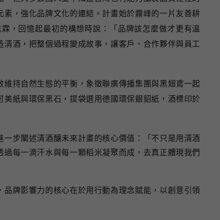
元素，強化品牌文化的連結。計畫始於霧峰的一片友善耕
志霖，回憶起最初的構想時說：「品牌該怎麼做才更有溫
造清酒，把整個過程變成故事，讓客戶、合作夥伴與員工
效維持自然生態的平衡，象徵聯廣傳播集團與黑翅鳶一起
可美紙與環保黑石，提袋選用德國環保銀貂紙，酒標印於
進一步闡述清酒釀未來計畫的核心價值：「不只是用清酒
透過每一滴汗水與每一顆稻米凝聚而成，去真正體現我們
，品牌影響力的核心在於用行動為理念賦能，以創意引領