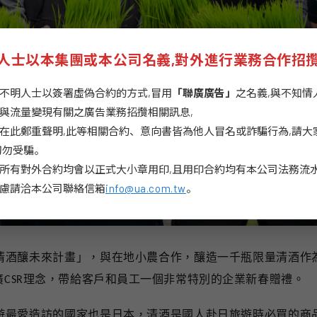
人士以本集團或本公司名義,對外進行業務合作招
不明人士以簽署虛偽合約的方式,冒用
「聯廣廣告」
之名義,與不知情
與流量變現有關之廣告業務招攬相關訊息,
在此鄭重聲明,此等相關合約、意向書皆為他人冒名或詐騙行為,請大
切勿受騙。
所有對外合約均會以正式大小章用印,且用印合約均有本公司法務流水
慮請洽本公司聯絡信箱
info@ua.com.tw
。
清酒釀未來計畫」，與在地小農合作，釀造一千瓶限量清酒作
廣
CSR
理念，帶給客戶和員工一個非常特別的企業新春贈禮。
遊最愛造訪的國家也是日本，清酒是國人赴日旅遊時必買的商