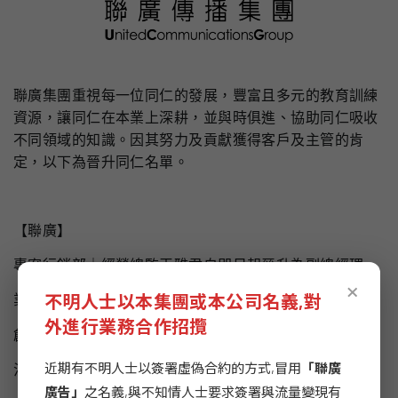
聯廣集團重視每一位同仁的發展，豐富且多元的教育訓練
資源，讓同仁在本業上深耕，並與時俱進、協助同仁吸收
不同領域的知識。因其努力及貢獻獲得客戶及主管的肯
定，以下為晉升同仁名單。
【聯廣】
專案行銷部｜經營總監
王雅君
自即日起晉升為副總經理
×
不明人士以本集團或本公司名義,對
業務二部｜業務執行
賴尹楷
自即日起晉升為資深業務執行
外進行業務合作招攬
創意一部｜副創意總監
洪瑾
自即日起晉升為創意總監
近期有不明人士以簽署虛偽合約的方式,冒用
「聯廣
法務部｜主任
許薇珊
自即日起晉升為副理
廣告」
之名義,與不知情人士要求簽署與流量變現有