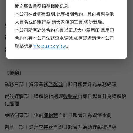
關之廣告業務招攬相關訊息,
本公司在此鄭重聲明,此等相關合約、意向書皆為他
【聯眾】
人冒名或詐騙行為,請大家無須理會,切勿受騙。
業務二部｜業務總監
陳靜儀
自即日起晉升為資深業務總監
本公司所有對外合約均會以正式大小章用印,且用印
業務一部｜副業務總監
莊旭傑
自即日起晉升為業務總監
合約均有本公司法務流水編號,如有疑慮請洽本公司
聯絡信箱
info@ua.com.tw
。
創意二部｜文案
陳毓沂
自即日起晉升為資深文案
【聯樂】
業務三部｜資深業務
游馨瑜
自即日起晉升為業務經理
實效媒體部｜媒體優化副理
張貽晶
自即日起晉升為媒體優
化經理
策略洞察部｜企劃
陳怡茜
自即日起晉升為資深企劃
創意一部｜設計
李芸棻
自即日起晉升為助理藝術指導