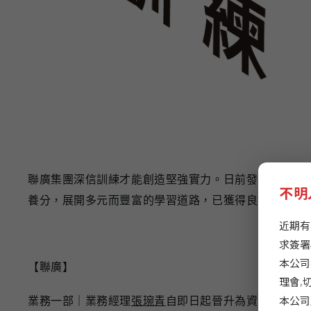
聯廣集團深信訓練才能創造堅強實力。日前發布2020年人員
不明
養分，展開多元而豐富的學習道路，已獲得良好成效，
近期有
求簽署
本公司
【聯廣】
理會,
本公司
業務一部｜業務經理
張琬青
自即日起晉升為資深業務經