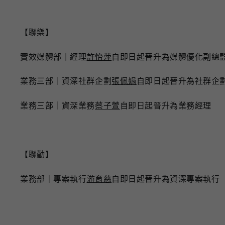
【聯樂】
實效媒體部｜經理
許怡萍
自即日起晉升為媒體優化副總
業務三部｜資深社群企劃
張佩娟
自即日起晉升為社群企
業務三部｜資深業務
蔡子萱
自即日起晉升為業務經理
【聯勤】
業務部
｜
專案執行
游育慈
自即日起晉升為資深專案執行