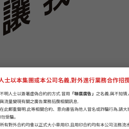
晉升名單，可顯現過去大半年來，集團開啟的”UBIG Talent
人士以本集團或本公司名義,對外進行業務合作招
以下為這批獲得晉升同仁的名單。
不明人士以簽署虛偽合約的方式,冒用
「聯廣廣告」
之名義,與不知情
與流量變現有關之廣告業務招攬相關訊息,
在此鄭重聲明,此等相關合約、意向書皆為他人冒名或詐騙行為,請大
切勿受騙。
所有對外合約均會以正式大小章用印,且用印合約均有本公司法務流水
理