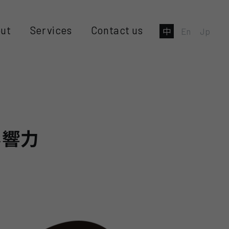
ut
Services
Contact us
中
En
Jp
影響力