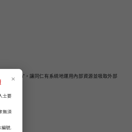
×
 Program”，讓同仁有系統地運用內部資源並吸取外部
攬
人士要
家無須
編號,