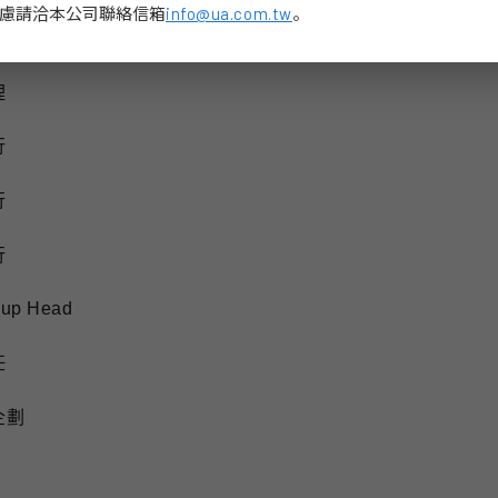
慮請洽本公司聯絡信箱
info@ua.com.tw
。
理
理
行
行
行
p Head
任
企劃