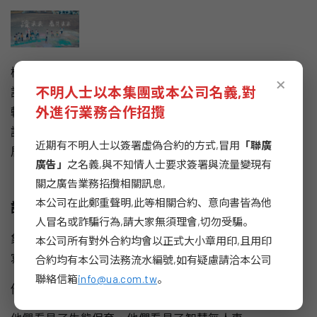
桃園航空城是繼十大建議後，台灣數一數二的大型經濟建
×
不明人士以本集團或本公司名義,對
設計劃，現階段啟動長達
20
年造城工程，不僅是台灣產業
外進行業務合作招攬
轉型的關鍵，更是關乎下一代的未來發展。桃園航空城承
諾建設給下一代
…
一座綠色城市，一座智慧城市，一座宜
近期有不明人士以簽署虛偽合約的方式,冒用
「聯廣
居城市，一個美好的未來
!
廣告」
之名義,與不知情人士要求簽署與流量變現有
關之廣告業務招攬相關訊息,
本公司在此鄭重聲明,此等相關合約、意向書皆為他
讓未來看見未來
人冒名或詐騙行為,請大家無須理會,切勿受騙。
本公司所有對外合約均會以正式大小章用印,且用印
象徵未來主人翁的小孩子們，在一片荒蕪的航空城基地上
合約均有本公司法務流水編號,如有疑慮請洽本公司
寫生，
聯絡信箱
info@ua.com.tw
。
他們看見了什麼
?
他們畫出了什麼
?