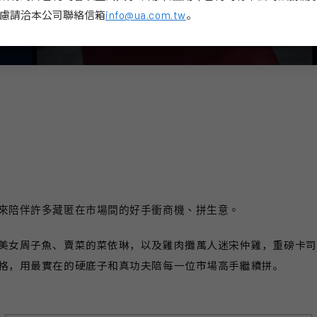
慮請洽本公司聯絡信箱
info@ua.com.tw
。
來陪伴許多藏匿在市場間的好手衝商機、拼生意。
美女周子魚、賣菜的菜依琳，以及雞肉攤萬人迷宋仲雞，重磅卡司
格，用最實在的硬底子和真功夫陪每一位市場高手繼續拼。