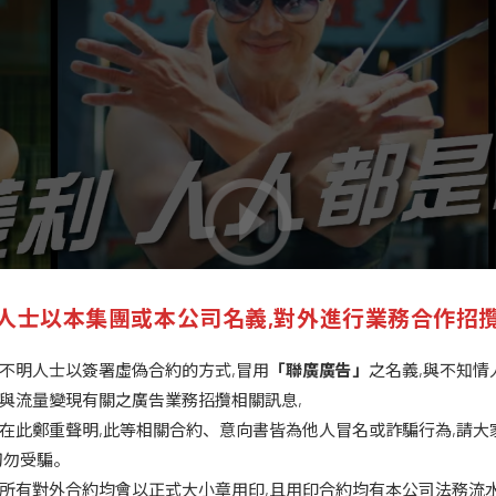
人士以本集團或本公司名義,對外進行業務合作招
不明人士以簽署虛偽合約的方式,冒用
「聯廣廣告」
之名義,與不知情
與流量變現有關之廣告業務招攬相關訊息,
在此鄭重聲明,此等相關合約、意向書皆為他人冒名或詐騙行為,請大
切勿受騙。
所有對外合約均會以正式大小章用印,且用印合約均有本公司法務流水