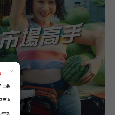
×
攬
人士要
家無須
編號,