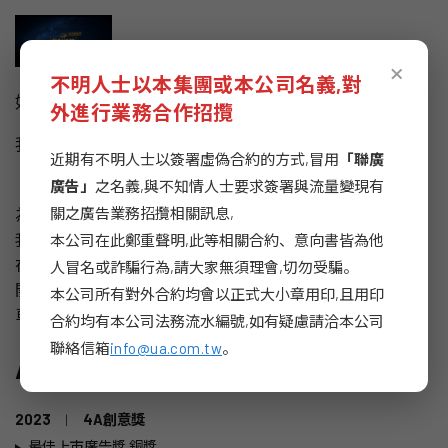
×
不明人士以本集團或本公司名義,對
如何向人們行銷一台全新改裝的露營車？
外進行業務合作招攬
我們的做法：不是操作一輛「新車上市」，而是策劃一間
近期有不明人士以簽署虛偽合約的方式,冒用
「聯廣
「行旅開張」。
廣告」
之名義,與不知情人士要求簽署與流量變現有
關之廣告業務招攬相關訊息,
為了傳達A180「開到哪，玩到哪，住到哪」的車泊優勢，
我們推出一間全新的移動式旅館「菱利行旅」，讓它開設
本公司在此鄭重聲明,此等相關合約、意向書皆為他
在全台各處車泊景點中，透過專屬的房卡與掛牌，讓人們
人冒名或詐騙行為,請大家無須理會,切勿受騙。
開啟一間又一間的秘境房型，享受自由自在且獨一無二的
本公司所有對外合約均會以正式大小章用印,且用印
車泊體驗。
合約均有本公司法務流水編號,如有疑慮請洽本公司
聯絡信箱
info@ua.com.tw
。
Awards
2023
|
4A創意獎
最佳上市廣告獎 銅獎