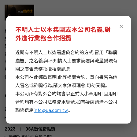
×
不明人士以本集團或本公司名義,對
網路上，大家熱愛轉傳素人被蟑螂嚇到的短片並當做笑料
外進行業務合作招攬
來看，但是威滅卻看見這些素人心中「慌蟑症」之苦，特
別成立「威滅台灣蟲害者關懷中心」，真實找來網路瘋傳
近期有不明人士以簽署虛偽合約的方式,冒用
「聯廣
蟑螂驚嚇短片中的主角給予心靈關懷協助，製作病毒式素
廣告」
之名義,與不知情人士要求簽署與流量變現有
材、素人證言、並結合品牌訴求，展開成一系列的年度品
關之廣告業務招攬相關訊息,
牌操作，只有威滅，能實際消滅蟑螂並從內心深處化解人
們對蟑螂的恐慌。
本公司在此鄭重聲明,此等相關合約、意向書皆為他
人冒名或詐騙行為,請大家無須理會,切勿受騙。
Awards
本公司所有對外合約均會以正式大小章用印,且用印
合約均有本公司法務流水編號,如有疑慮請洽本公司
2023
|
時報金手指獎
聯絡信箱
info@ua.com.tw
。
短影片創意獎 銀獎
2023
|
DSA數位奇點獎
最佳短影片創意獎 銀獎