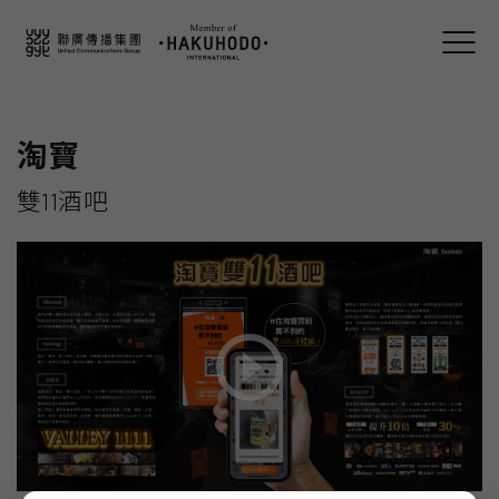
淘寶
雙11酒吧