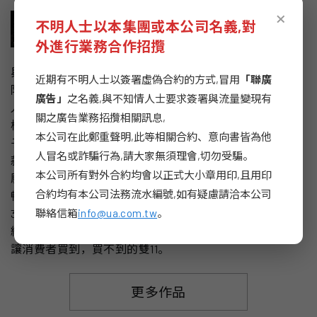
×
不明人士以本集團或本公司名義,對
外進行業務合作招攬
與台灣知名酒吧Valley22合作，買下他的招牌，改成期間
近期有不明人士以簽署虛偽合約的方式,冒用
「聯廣
限定的Valley1111，更運用淘寶商品全面打造這間酒吧！當
廣告」
之名義,與不知情人士要求簽署與流量變現有
人們進入酒吧時會發現所有陳設，物件都來自淘寶，吧
關之廣告業務招攬相關訊息,
檯、服裝、沙發、酒杯、燈具，甚至掛衣鉤、垃圾桶、原
本公司在此鄭重聲明,此等相關合約、意向書皆為他
子筆都有專屬QR Code吊卡，只要一掃就能下單買到同
人冒名或詐騙行為,請大家無須理會,切勿受騙。
款；期間進入淘寶首頁，還能線上填寫心願清單，送出心
本公司所有對外合約均會以正式大小章用印,且用印
願我們即會推送對應的專屬商品和折扣碼給你，現場下單
合約均有本公司法務流水編號,如有疑慮請洽本公司
暢飲shot由淘寶買單。我們從線下連動線上，讓消費者能
360度體驗淘寶，讓酒吧成為淘寶的另類新通路，並透過
聯絡信箱
info@ua.com.tw
。
網友的分享與擴散產生媒體效果，傳達淘寶雙11的訊息，
讓消費者買到，買不到的雙11。
更多作品