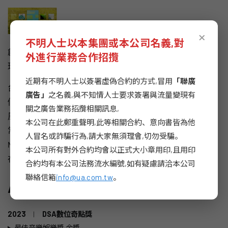
×
不明人士以本集團或本公司名義,對
創立超過百年，回收酒瓶、收購在地農作、支持台灣籃
外進行業務合作招攬
球。
近期有不明人士以簽署虛偽合約的方式,冒用
「聯廣
台灣啤酒持續不間斷的永續行動就像日常，可以追溯到上
廣告」
之名義,與不知情人士要求簽署與流量變現有
個世紀卻無人注意。實地採集永續聲音，建構「台啤聲音
關之廣告業務招攬相關訊息,
風景」，將稻田間、籃球場、酒瓶回收廠中台啤的ESG日
本公司在此鄭重聲明,此等相關合約、意向書皆為他
常，譜成生活感的樂章。同時比照專輯發行，同步推出
人冒名或詐騙行為,請大家無須理會,切勿受騙。
MV、花絮、上架16大音樂串流。讓永續的風景，隨時存
本公司所有對外合約均會以正式大小章用印,且用印
在耳邊，更存在人們的腦海裡。
合約均有本公司法務流水編號,如有疑慮請洽本公司
聯絡信箱
info@ua.com.tw
。
Awards
2023
|
DSA數位奇點獎
最佳音樂娛樂獎 金獎