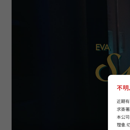
不明
近期有
求簽署
本公司
理會,