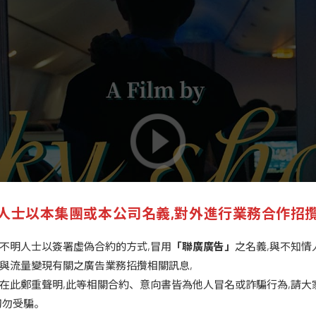
人士以本集團或本公司名義,對外進行業務合作招
不明人士以簽署虛偽合約的方式,冒用
「聯廣廣告」
之名義,與不知情
與流量變現有關之廣告業務招攬相關訊息,
在此鄭重聲明,此等相關合約、意向書皆為他人冒名或詐騙行為,請大
切勿受騙。