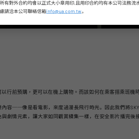
所有對外合約均會以正式大小章用印,且用印合約均有本公司法務流水
慮請洽本公司聯絡信箱
info@ua.com.tw
。
可以行前預購，更可以在機上購物。而該如何在乘客搭乘班機
內容──像是看電影，來度過漫長飛行時光。因此我們將SKY 
色與劇情元素，讓大家如同觀賞續集一樣，在安全影片播完後