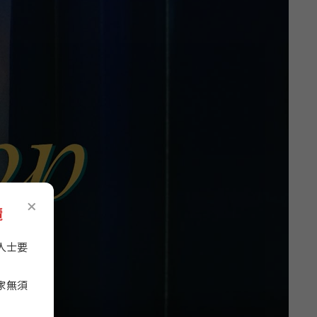
×
攬
人士要
家無須