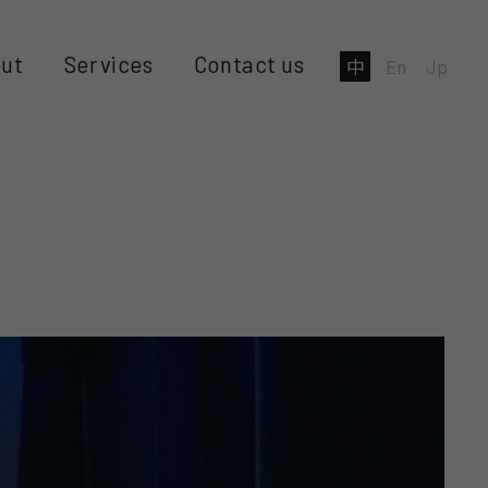
ut
Services
Contact us
中
En
Jp