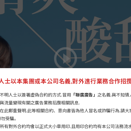
人士以本集團或本公司名義,對外進行業務合作招
不明人士以簽署虛偽合約的方式,冒用
「聯廣廣告」
之名義,與不知情
與流量變現有關之廣告業務招攬相關訊息,
在此鄭重聲明,此等相關合約、意向書皆為他人冒名或詐騙行為,請大
切勿受騙。
所有對外合約均會以正式大小章用印,且用印合約均有本公司法務流水