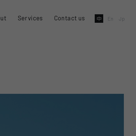
ut
Services
Contact us
中
En
Jp