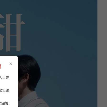
×
攬
人士要
家無須
編號,