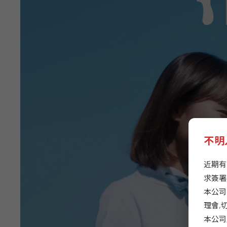
不明
近期有
求簽署
本公司
理會,
本公司