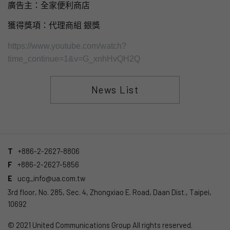
廣告主：全家便利商店
獲得獎項：​代理商組 銀獎
https://www.youtube.com/watch?
time_continue=1&v=G_xnhHvQH2Q
News List
T
+886-2-2627-8806
F
+886-2-2627-5856
E
ucg_info@ua.com.tw
3rd floor, No. 285, Sec. 4, Zhongxiao E. Road, Daan Dist., Taipei,
10692
© 2021 United Communications Group All rights reserved.