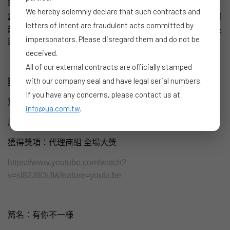
聯廣集團創意長狄運昌(Michael Dee)表示：「優秀的廣告
We hereby solemnly declare that such contracts and
創意就是要追求創造傑出的成效，不只達成目標，甚至要超
letters of intent are fraudulent acts committed by
越目標，運用各種層面的創意極大化品牌的影響力。這也是
impersonators. Please disregard them and do not be
聯廣傳播集團在傳播創意上積極追求的目標」。
deceived.
All of our external contracts are officially stamped
with our company seal and have legal serial numbers.
聯廣傳播集團得奬作品如下：
If you have any concerns, please contact us at
篇名：看顧篇
info@ua.com.tw
.
廣告主：門諾醫院
獲得獎項：​代理商組 全場大獎
https://www.youtube.com/watch?
v=sl82JIIOiJI&feature=youtu.be
篇名：有你不一様