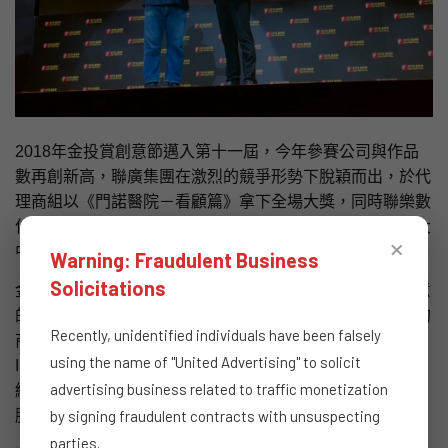
2018年金投賞創意節邁入第十一屆，今年參賽公司與作品
數再創新高，聯廣集團在激烈的競爭形勢下脫穎而出，於代
理商組以《門諾醫院－看顧篇》拿下全場大獎，同時聯樂數
位的作品《全家便利商店－有你不一様》榮獲銀獎，名列大
×
中華區數字代理商第三名！
Warning: Fraudulent Business
Solicitations
金投賞是在大中華區知名的商業創意獎，旨在肯定最具創意
的品牌和企業，鼓勵各公司用最有限的預算，獲得最高效的
Recently, unidentified individuals have been falsely
商業回報。金投賞的英文ROI就是指Return On
using the name of "United Advertising" to solicit
Investment。目前每年有超過20個國家和地區、近500家一
advertising business related to traffic monetization
線的專業公司和國際品牌及超過3000件作品參賽，能從中
by signing fraudulent contracts with unsuspecting
脱穎而出相當難得。
parties.