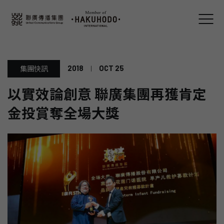
2018
|
OCT 25
集團快訊
以實效論創意 聯廣集團再獲肯定
金投賞奪全場大獎