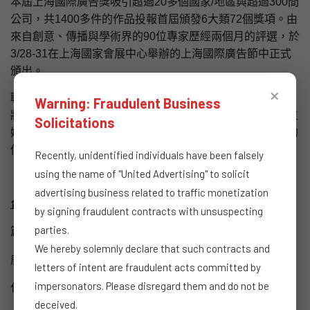
本屆上海國際廣告獎吸引超過20多個國家/地區與超過300間
公司，共1400多件的作品投報首屆頒發6大類72個獎項。由
來自創意、傳播與學術界的90位專家歷經兩個月的評選，於
3/28-31在上海國家會展中心舉辦的上海國際廣告節中正式
頒出。
×
聯廣集團創意長狄運昌(Michael Dee)表示，聯廣傳播集團
Warning: Fraudulent Business
將持續提供更具巧思的跨平台創意智慧方案及更全面的數位
Solicitations
媒體操作，為客戶持續注入創意的活水，成為客戶最堅強的
傳播後盾。
Recently, unidentified individuals have been falsely
using the name of "United Advertising" to solicit
advertising business related to traffic monetization
台灣得獎名作品如下：
by signing fraudulent contracts with unsuspecting
parties.
篇名：看顧篇
We hereby solemnly declare that such contracts and
廣告主：門諾醫院
letters of intent are fraudulent acts committed by
impersonators. Please disregard them and do not be
代理商：聯眾廣告
deceived.