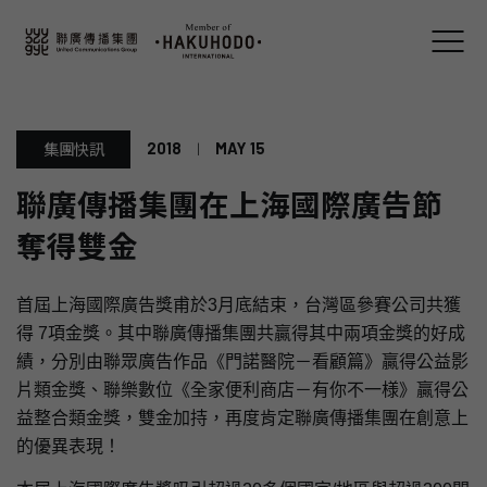
2018
|
MAY 15
集團快訊
聯廣傳播集團在上海國際廣告節
奪得雙金
首屆上海國際廣告獎甫於3月底結束，台灣區參賽公司共獲
得 7項金獎。其中聯廣傳播集團共贏得其中兩項金獎的好成
績，分別由聯眾廣告作品《門諾醫院－看顧篇》贏得公益影
片類金獎、聯樂數位《全家便利商店－有你不一様》贏得公
益整合類金獎，雙金加持，再度肯定聯廣傳播集團在創意上
的優異表現！