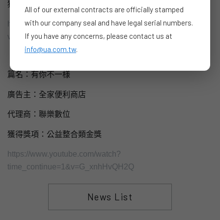
獲得獎項：​公益影片類金獎
All of our external contracts are officially stamped
with our company seal and have legal serial numbers.
https://www.youtube.com/watch?
If you have any concerns, please contact us at
v=sl82JIIOiJI&feature=youtu.be
info@ua.com.tw
.
篇名：有你不一様
廣告主：全家便利商店
代理商：聯樂數位
獲得獎項：​公益整合類金獎
https://www.youtube.com/watch?
time_continue=1&v=G_xnhHvQH2Q
News List